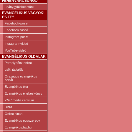
FEHÉRVÁRCSURGÓ
Leánygyülekezetünk
EVANGÉLIKUS VAGYOK!
ÉS TE?
Facebook-poszt
Facebook-videó
Instagram-poszt
Instagram-videó
YouTube-videó
EVANGÉLIKUS OLDALAK
Perselypénz online
Lelki táplálék
Országos evangélikus
portál
Evangélikus élet
Evangélikus énekeskönyv
ZMC média centrum
Biblia
Online hittan
Evangélikus egyszeregy
Evangélikus.lap.hu