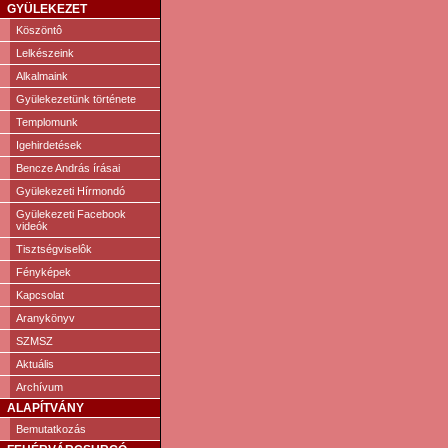
GYÜLEKEZET
Köszöntô
Lelkészeink
Alkalmaink
Gyülekezetünk története
Templomunk
Igehirdetések
Bencze András írásai
Gyülekezeti Hírmondó
Gyülekezeti Facebook
videók
Tisztségviselôk
Fényképek
Kapcsolat
Aranykönyv
SZMSZ
Aktuális
Archívum
ALAPÍTVÁNY
Bemutatkozás