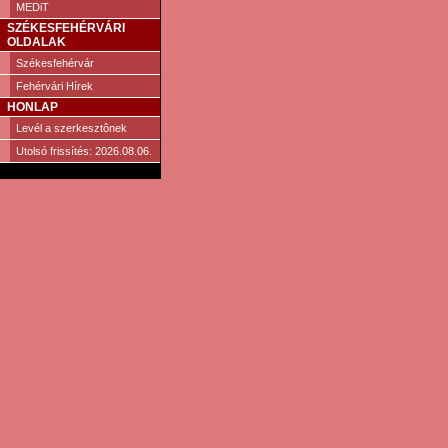
MEDiT
SZÉKESFEHÉRVÁRI
OLDALAK
Székesfehérvár
Fehérvári Hírek
HONLAP
Levél a szerkesztônek
Utolsó frissítés: 2026.08.06.